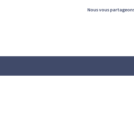
Nous vous partageons c
© 2025 Qualipole. Tous droits réservé
MENTIONS LÉGALES